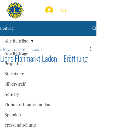
Anmelden
Beitrag
Alle Beiträge
1. Nov. 2020
2 Min. Lesezeit
Alle Beiträge
Lions Flohmarkt Laden – Eröffnung
Projekte
Sterntaler
Silberstreif
Activity
Flohmarkt Lions Landau
Spenden
Pressemitteilung