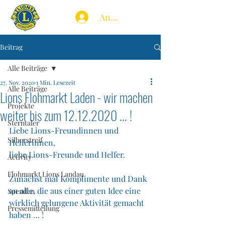
Anmelden
Beitrag
Alle Beiträge
27. Nov. 2020
1 Min. Lesezeit
Alle Beiträge
Lions Flohmarkt Laden - wir machen
Projekte
weiter bis zum 12.12.2020 ... !
Sterntaler
Liebe Lions-Freundinnen und 
Silberstreif
Helferinnen,
liebe Lions-Freunde und Helfer.
Activity
Flohmarkt Lions Landau
Zunächst mal Komplimente und Dank 
an alle, die aus einer guten Idee eine 
Spenden
wirklich gelungene Aktivität gemacht 
Pressemitteilung
haben … ! 