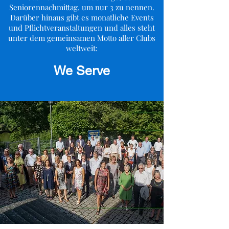
Seniorennachmittag, um nur 3 zu nennen.
Darüber hinaus gibt es monatliche Events
und Pflichtveranstaltungen und alles steht
unter dem gemeinsamen Motto aller Clubs
weltweit:
We Serve