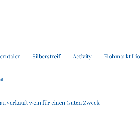
erntaler
Silberstreif
Activity
Flohmarkt Li
it
ung
au verkauft wein für einen Guten Zweck