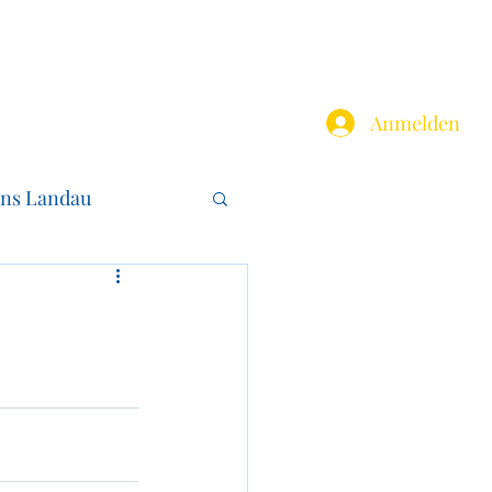
Über uns
Projekte
Activities
Programm
News
Anmelden
ons Landau