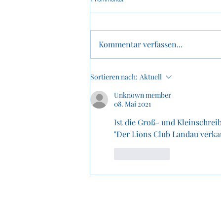
Kommentar verfassen...
Flohmarkt Lions Club Landau -
Sortieren nach:
Aktuell
12.09.2026
Unknown member
08. Mai 2021
Ist die Groß- und Kleinschreib
"Der Lions Club Landau verkau
Gefällt mir