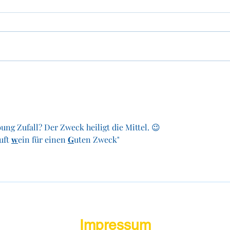
Flohm
Flohmarkt Lions Club Landau -
06.09.2025
ung Zufall? Der Zweck heiligt die Mittel. 😉
ft 
w
ein für einen 
G
uten Zweck"
Impressum